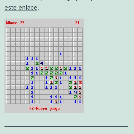
este enlace
.
______________________________________________