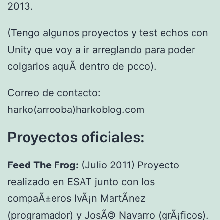
2013.
(Tengo algunos proyectos y test echos con
Unity que voy a ir arreglando para poder
colgarlos aquÃ­ dentro de poco).
Correo de contacto:
harko(arrooba)harkoblog.com
Proyectos oficiales:
Feed The Frog:
(Julio 2011) Proyecto
realizado en ESAT junto con los
compaÃ±eros IvÃ¡n MartÃ­nez
(programador) y JosÃ© Navarro (grÃ¡ficos).