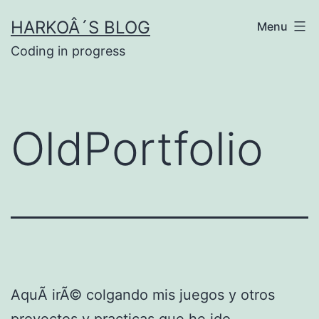
Skip
HARKOÂ´S BLOG
Menu
to
Coding in progress
content
OldPortfolio
AquÃ­ irÃ© colgando mis juegos y otros
proyectos y practicas que he ido