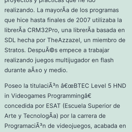
realizando. La mayorÃ­a de los programas
que hice hasta finales de 2007 utilizaba la
librerÃ­a CRM32Pro, una librerÃ­a basada en
SDL hecha por TheAzzazel, un miembro de
Stratos. DespuÃ©s empece a trabajar
realizando juegos multijugador en flash
durante aÃ±o y medio.
Poseo la titulaciÃ³n â€œBTEC Level 5 HND
in Videogames Programmingâ€
concedida por ESAT (Escuela Superior de
Arte y TecnologÃ­a) por la carrera de
ProgramaciÃ³n de videojuegos, acabada en